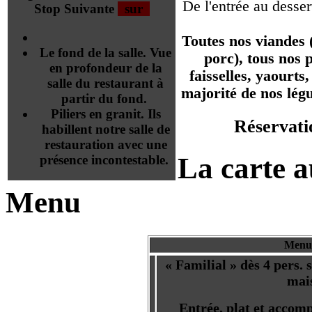
De l'entrée au desse
Stop
Suivante
sur
Toutes nos viandes 
Le fond de la salle. Vue
porc), tous nos p
en profondeur de la
faisselles, yaourts,
salle du restaurant à
majorité de nos lég
partir du fond.
Piliers en granit. Ils
Réservat
habillent notre salle de
restauration avec une
La carte a
présence incontestable.
Menu
Menus
« Familial » dès 4 pers. 
mai
Entrée, plat et accom