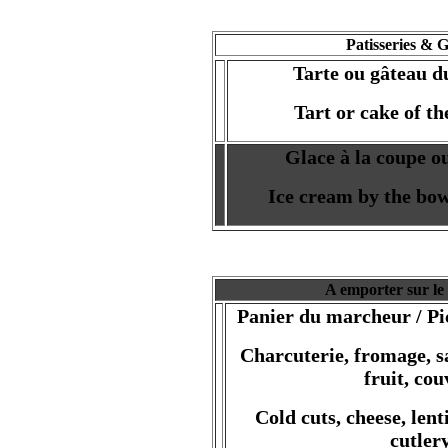
Patisseries & G
Tarte ou gâteau 
Tart or cake of t
Glace à la coupe o
Ice cream by the bow
A emporter sur le
Panier du marcheur / Pic
Charcuterie, fromage, sa
fruit, cou
Cold cuts, cheese, lenti
cutler