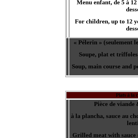
Menu enfant, de 5 à 12 
dess
For children, up to 12 y
dess
« Pélerin » (seulement le
Soupe, plat et triffol
Soup, main course and po
Plats à la 
Pièce de viande 
à la plancha, sauce au cho
lent
Grilled meat with sauce 