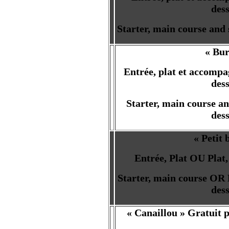
dess
Starter, main course and s
« Bur
Entrée, plat et accomp
dess
Starter, main course an
dess
« Petit 
Entrée, Plat OU Plat
Starter, main course OR 
dess
« Canaillou » Gratuit p