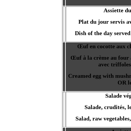
Assiette d
Plat du jour servis av
Dish of the day served
Œuf en cocotte aux c
Œuf à la crème au four
avec triffole
Creamed egg with mushr
OR le
Salade vé
Salade, crudités, l
Salad, raw vegetables,