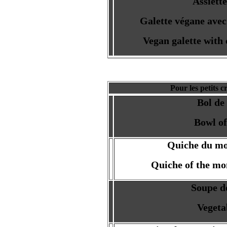
Assiett
Galette végane avec 
Vegan galette with 
Pour les petits 
Bol de
Bowl of
Quiche du m
Quiche of the mo
Soupe d
Vegeta