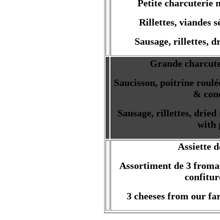
Petite charcuterie
Rillettes, viandes
Sausage, rillettes, 
Grande charcut
Saucisson, poitrine roulée
& con
Sausage, rillettes, dried
with 
Assiette 
Assortiment de 3 froma
confitur
3 cheeses from our fa